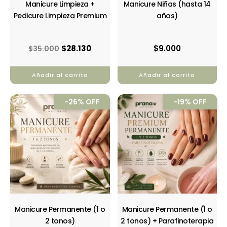
Manicure Limpieza +
Manicure Niñas (hasta 14
Pedicure Limpieza Premium
años)
$
28.130
$
9.000
$
35.000
Añadir al carrito
Añadir al carrito
El
El
El
El
-26% OFF
-19% OFF
precio
precio
precio
precio
original
actual
original
actual
era:
es:
era:
es:
$21.490.
$16.000.
$27.000.
$21.900
Manicure Permanente (1 o
Manicure Permanente (1 o
2 tonos)
2 tonos) + Parafinoterapia