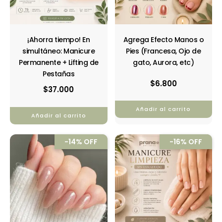
¡Ahorra tiempo! En
Agrega Efecto Manos o
simultáneo: Manicure
Pies (Francesa, Ojo de
Permanente + Lifting de
gato, Aurora, etc)
Pestañas
$
6.800
$
37.000
Añadir al carrito
Añadir al carrito
El
El
El
El
-14% OFF
-16% OFF
precio
precio
precio
precio
original
actual
original
actual
era:
es:
era:
es:
$35.000.
$30.000.
$16.000.
$13.500