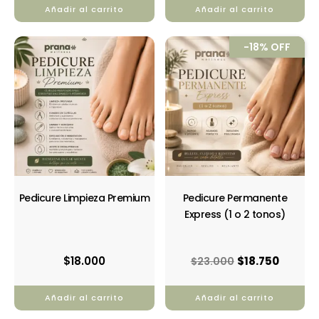
Añadir al carrito
Añadir al carrito
El
El
-18% OFF
precio
precio
original
actual
era:
es:
$23.000.
$18.750
Pedicure Limpieza Premium
Pedicure Permanente
Express (1 o 2 tonos)
$
18.000
$
18.750
$
23.000
Añadir al carrito
Añadir al carrito