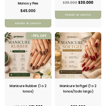
$
30.000
$
39.000
Manos y Pies
$
45.000
Añadir al carrito
Añadir al carrito
El
El
-19% OFF
precio
precio
original
actual
era:
es:
$26.000.
$21.000.
Manicure Rubber (1 o 2
Manicure Softgel (1 o 2
tonos)
tonos/todo largo)