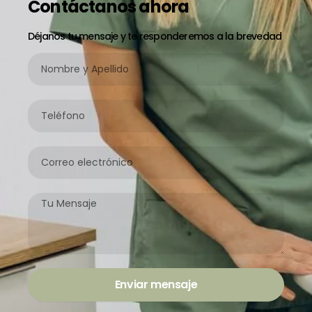
Contáctanos ahora
Déjanos tu mensaje y te responderemos a la brevedad
Nombre
y
Apellido
Teléfono
Correo
electrónico
Mensaje
Enviar mensaje