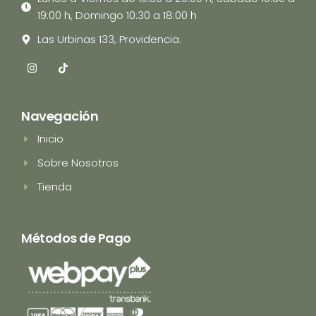
19:00 h, Domingo 10:30 a 18:00 h
Las Urbinas 133, Providencia.
I
T
n
i
s
k
t
t
a
o
Navegación
g
k
r
Inicio
a
m
Sobre Nosotros
Tienda
Métodos de Pago