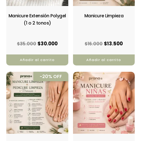
Manicure Extensión Polygel
Manicure Limpieza
(1 o 2 tonos)
$
30.000
$
13.500
$
35.000
$
16.000
Añadir al carrito
Añadir al carrito
El
El
-20% OFF
precio
precio
original
actual
era:
es:
$35.000.
$28.130.