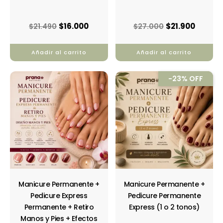
$
16.000
$
21.900
$
21.490
$
27.000
Añadir al carrito
Añadir al carrito
El
El
-23% OFF
precio
precio
original
actual
era:
es:
$39.000.
$30.00
Manicure Permanente +
Manicure Permanente +
Pedicure Express
Pedicure Permanente
Permanente + Retiro
Express (1 o 2 tonos)
Manos y Pies + Efectos