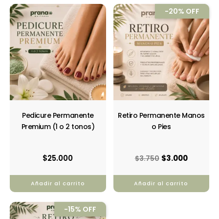
El
El
-20% OFF
precio
precio
original
actual
era:
es:
$3.750.
$3.000.
Pedicure Permanente
Retiro Permanente Manos
Premium (1 o 2 tonos)
o Pies
$
25.000
$
3.000
$
3.750
Añadir al carrito
Añadir al carrito
El
El
-15% OFF
precio
precio