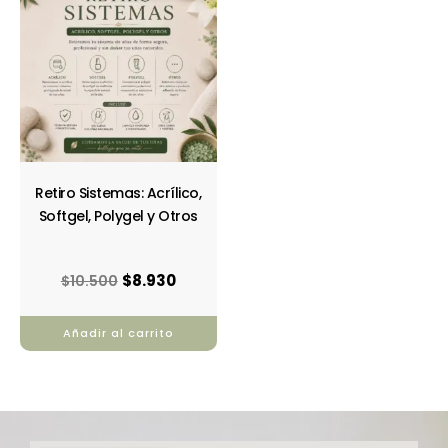
original
actual
era:
es:
$10.500.
$8.930.
Retiro Sistemas: Acrílico,
Softgel, Polygel y Otros
$
8.930
$
10.500
Añadir al carrito