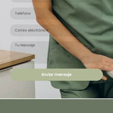
Apellido
Teléfono
Correo
electrónico
Mensaje
Enviar mensaje