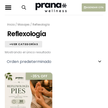
Ir
al
AGENDAR CITA
contenido
Inicio
/
Masajes
/ Reflexología
Reflexología
VER CATEGORÍAS
Mostrando el único resultado
El
El
-35% OFF
precio
precio
original
actual
era:
es:
$40.000.
$26.000.