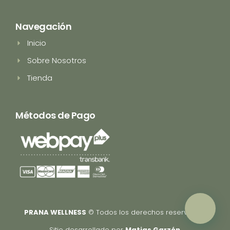
s
k
t
t
a
o
Navegación
g
k
r
Inicio
a
m
Sobre Nosotros
Tienda
Métodos de Pago
PRANA WELLNESS
© Todos los derechos reservados.
Sitio desarrollado por
Matias Garzón
.