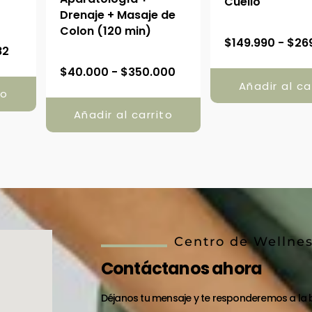
Cuello
Drenaje + Masaje de
Colon (120 min)
R
$
149.990
-
$
26
82
a
R
$
40.000
-
$
350.000
n
a
Añadir al ca
to
g
n
o
Añadir al carrito
g
d
o
e
d
p
e
r
p
e
r
c
e
i
Centro de Wellne
c
o
i
Contáctanos ahora
s
o
:
s
Déjanos tu mensaje y te responderemos a la