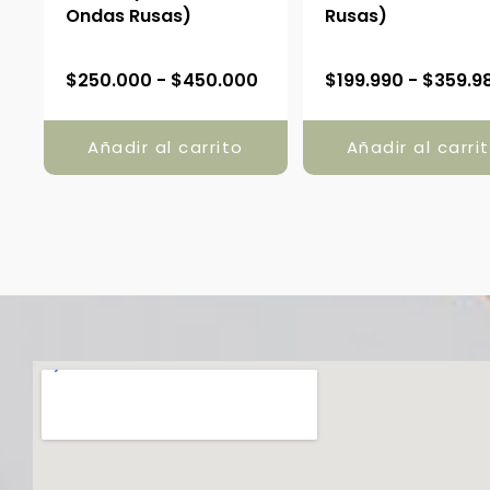
Ondas Rusas)
Rusas)
R
$
250.000
-
$
450.000
$
199.990
-
$
359.9
a
n
Añadir al carrito
Añadir al carri
g
o
d
e
p
r
e
c
i
o
s
: