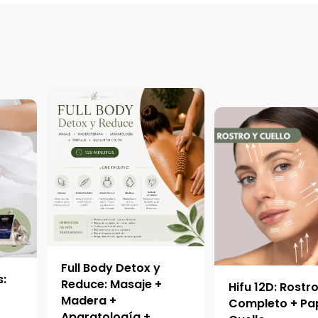
Full Body Detox y
s:
Reduce: Masaje +
Hifu 12D: Rostr
Madera +
Completo + Pa
Aparatología +