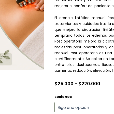
mejorar el confort del paciente 
El drenaje linfático manual Po
tratamientos y cuidados tras la c
que mejora la circulación linfát
temprano todos los edemas post-
Post operatorio mejora la cicatri
molestias post-operatorias y ace
manual Post operatorio es una 
científicamente. Se aplica en tod
entre ellas destacamos: liposu
aumento, reducción, elevación, lif
Rang
$
25.000
-
$
220.000
de
Post
sesiones
precio
Operatorio
desd
Drenaje
+
$25.0