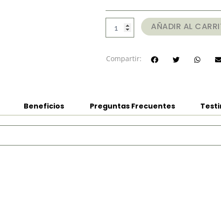
Masaje
hast
+
Aparatología
$220.
AÑADIR AL CARR
cantidad
Compartir:
Beneficios
Preguntas Frecuentes
Test