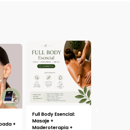
Full Body Esencial:
Drenaje Linf
o
Masaje +
Cuerpo Com
pada +
Maderoterapia +
Facial + On