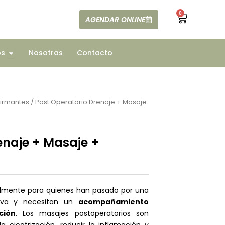
0
Cart
AGENDAR ONLINE
ajes
Open Todos
os
Nosotras
Contacto
firmantes
/ Post Operatorio Drenaje + Masaje
enaje + Masaje +
almente para quienes han pasado por una
ctiva y necesitan un
acompañamiento
ción
. Los masajes postoperatorios son
 cicatrización, reducir la inflamación y