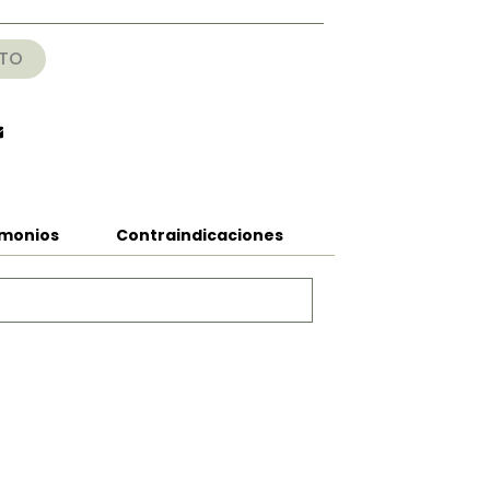
a
000
ITO
imonios
Contraindicaciones