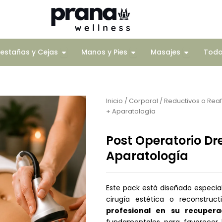
Corporal
Open Pestañas y Cejas
Open Manos y Pies
Open Mas
estañas y Cejas
Manos y Pies
Masajes
Tod
Inicio
/
Corporal
/
Reductivos o Rea
+ Aparatología
Post Operatorio Dr
Aparatología
Este pack está diseñado especi
cirugía estética o reconstru
profesional en su recupera
fundamentales para favorecer la