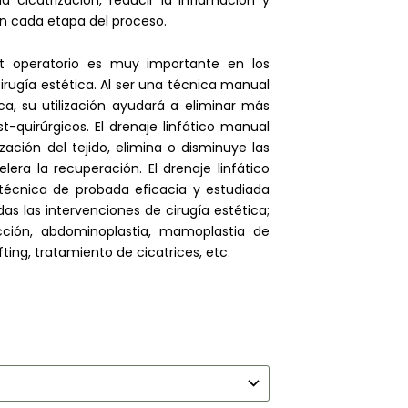
en cada etapa del proceso.
st operatorio es muy importante en los
irugía estética. Al ser una técnica manual
ica, su utilización ayudará a eliminar más
quirúrgicos. El drenaje linfático manual
zación del tejido, elimina o disminuye las
lera la recuperación. El drenaje linfático
técnica de probada eficacia y estudiada
as las intervenciones de cirugía estética;
cción, abdominoplastia, mamoplastia de
ting, tratamiento de cicatrices, etc.
o
s:
e
00