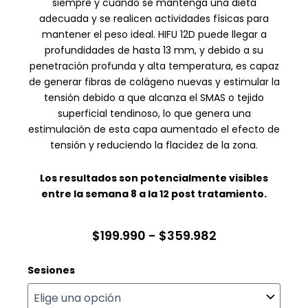
siempre y cuando se mantenga una dieta
adecuada y se realicen actividades físicas para
mantener el peso ideal. HIFU 12D puede llegar a
profundidades de hasta 13 mm, y debido a su
penetración profunda y alta temperatura, es capaz
de generar fibras de colágeno nuevas y estimular la
tensión debido a que alcanza el SMAS o tejido
superficial tendinoso, lo que genera una
estimulación de esta capa aumentado el efecto de
tensión y reduciendo la flacidez de la zona.
Los resultados son potencialmente visibles
entre la semana 8 a la 12 post tratamiento.
Rango
$
199.990
-
$
359.982
de
HIFU
Sesiones
precios:
12D
desde
en