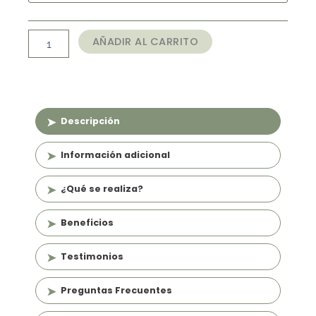
Piernas:
$199.990
Muslo
hasta
Interno
AÑADIR AL CARRITO
y
$359.982
Externo
(+
Ondas
Rusas)
cantidad
Descripción
Información adicional
¿Qué se realiza?
Beneficios
Testimonios
Preguntas Frecuentes