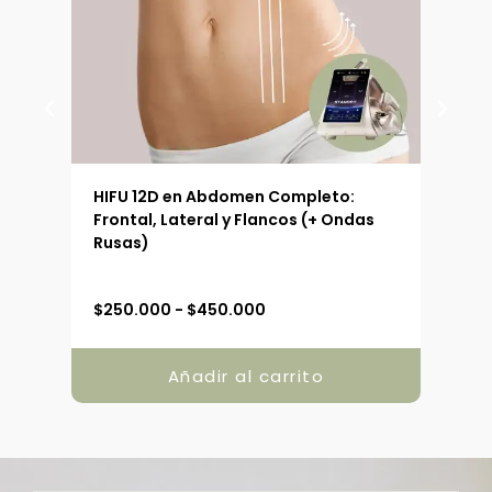
 (90
HIFU 12D en Abdomen Completo:
HIFU
Frontal, Lateral y Flancos (+ Ondas
Ext
Rusas)
R
$
250.000
-
$
450.000
$
19
a
n
g
Añadir al carrito
o
d
e
p