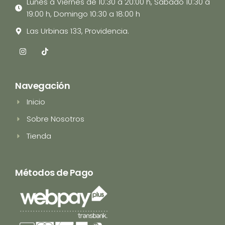
Lunes a Viernes de 10:30 a 20:00 h, Sábado 10:30 a
19:00 h, Domingo 10:30 a 18:00 h
Las Urbinas 133, Providencia.
I
T
n
i
s
k
t
t
a
o
Navegación
g
k
r
Inicio
a
m
Sobre Nosotros
Tienda
Métodos de Pago