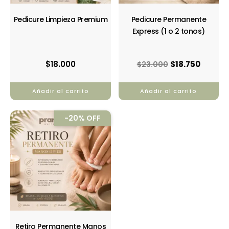
Pedicure Limpieza Premium
Pedicure Permanente
Express (1 o 2 tonos)
$
18.000
$
18.750
$
23.000
Añadir al carrito
Añadir al carrito
El
El
-20% OFF
precio
precio
original
actual
era:
es:
$3.750.
$3.000.
Retiro Permanente Manos