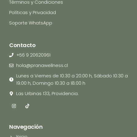
Términos y Condiciones
Políticas y Privacidad
Soporte WhatsApp
Contacto
+56 9 20620961
hola@pranawellness.cl
Lunes a Viernes de 10:30 a 20:00 h, Sábado 10:30 a
19:00 h, Domingo 10:30 a 18:00 h
Las Urbinas 133, Providencia.
I
T
n
i
s
k
t
t
a
o
Navegación
g
k
r
Inicio