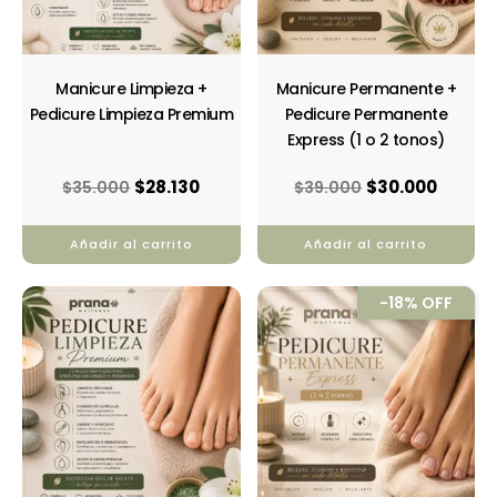
Manicure Limpieza +
Manicure Permanente +
Pedicure Limpieza Premium
Pedicure Permanente
Express (1 o 2 tonos)
$
28.130
$
30.000
$
35.000
$
39.000
Añadir al carrito
Añadir al carrito
El
El
-18% OFF
precio
precio
original
actual
era:
es:
$23.000.
$18.750