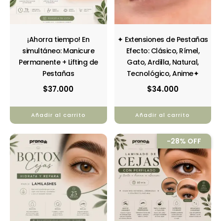
¡Ahorra tiempo! En
✦ Extensiones de Pestañas
simultáneo: Manicure
Efecto: Clásico, Rímel,
Permanente + Lifting de
Gato, Ardilla, Natural,
Pestañas
Tecnológico, Anime✦
$
37.000
$
34.000
Añadir al carrito
Añadir al carrito
El
El
-28% OFF
precio
precio
original
actual
era:
es:
$30.000.
$21.500