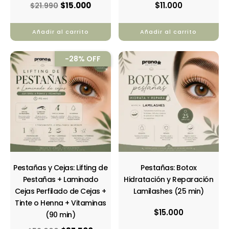
$
15.000
$
11.000
$
21.990
Añadir al carrito
Añadir al carrito
El
El
-28% OFF
precio
precio
original
actual
era:
es:
$52.000.
$37.500.
Pestañas y Cejas: Lifting de
Pestañas: Botox
Pestañas + Laminado
Hidratación y Reparación
Cejas Perfilado de Cejas +
Lamilashes (25 min)
Tinte o Henna + Vitaminas
$
15.000
(90 min)