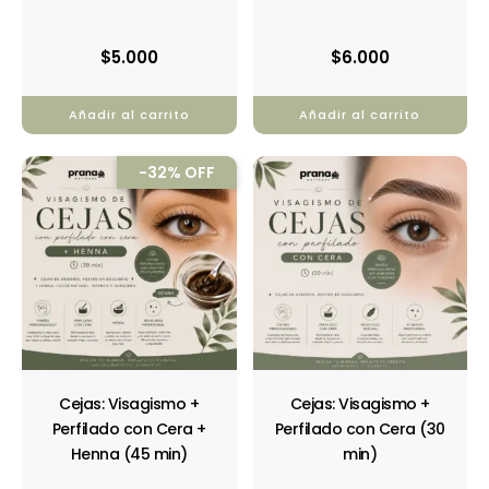
$
5.000
$
6.000
Añadir al carrito
Añadir al carrito
El
El
-32% OFF
precio
precio
original
actual
era:
es:
$21.990.
$15.000.
Cejas: Visagismo +
Cejas: Visagismo +
Perfilado con Cera +
Perfilado con Cera (30
Henna (45 min)
min)