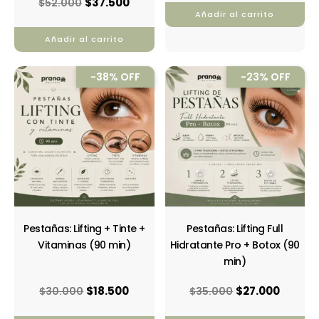
$
37.500
$
52.000
Añadir al carrito
Añadir al carrito
El
El
El
El
-38% OFF
-23% OFF
precio
precio
precio
precio
original
actual
original
actual
era:
es:
era:
es:
$30.000.
$18.500.
$35.000.
$27.00
Pestañas: Lifting + Tinte +
Pestañas: Lifting Full
Vitaminas (90 min)
Hidratante Pro + Botox (90
min)
$
18.500
$
27.000
$
30.000
$
35.000