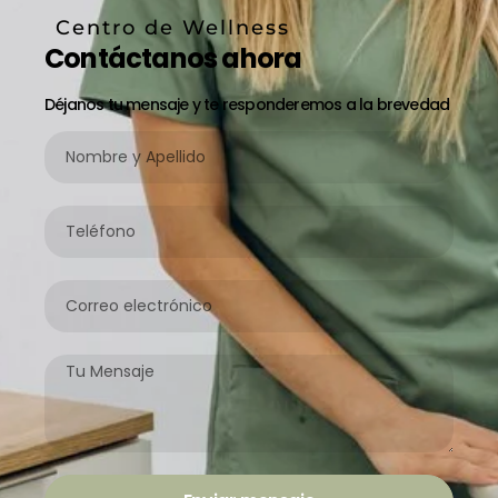
Centro de Wellness
Contáctanos ahora
Déjanos tu mensaje y te responderemos a la brevedad
Nombre
y
Apellido
Teléfono
Correo
electrónico
Mensaje