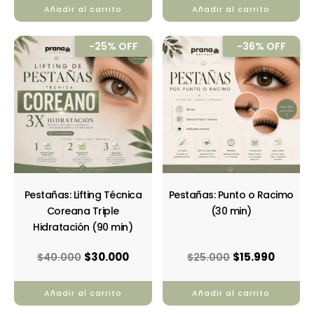
Añadir al carrito
Añadir al carrito
El
El
El
El
-25% OFF
-36% OFF
precio
precio
precio
precio
original
actual
original
actual
era:
es:
era:
es:
$40.000.
$30.000.
$25.000.
$15.990
Pestañas: Lifting Técnica
Pestañas: Punto o Racimo
Coreana Triple
(30 min)
Hidratación (90 min)
$
30.000
$
15.990
$
40.000
$
25.000
Añadir al carrito
Añadir al carrito