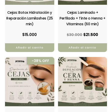
Cejas: Botox Hidratación y
Cejas: Laminado +
Reparación Lamilashes (25
Perfilado + Tinte o Henna +
min)
Vitaminas (60 min)
$
15.000
$
21.500
$
30.000
Añadir al carrito
Añadir al carrito
El
El
-38% OFF
precio
precio
original
actual
era:
es:
$8.000.
$5.000.