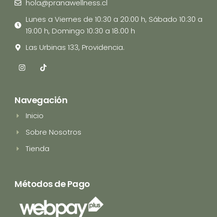
hola@pranawellness.cl
Lunes a Viernes de 10:30 a 20:00 h, Sábado 10:30 a
19:00 h, Domingo 10:30 a 18:00 h
Las Urbinas 133, Providencia.
I
T
n
i
s
k
t
t
a
o
Navegación
g
k
r
Inicio
a
m
Sobre Nosotros
Tienda
Métodos de Pago