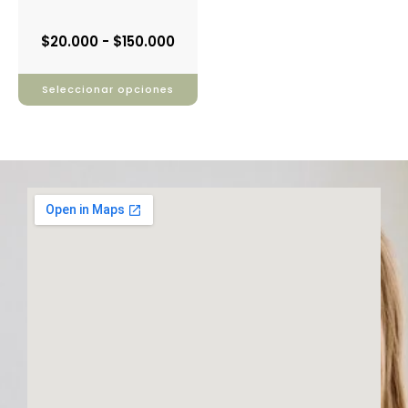
de
producto
$
20.000
-
$
150.000
Seleccionar opciones