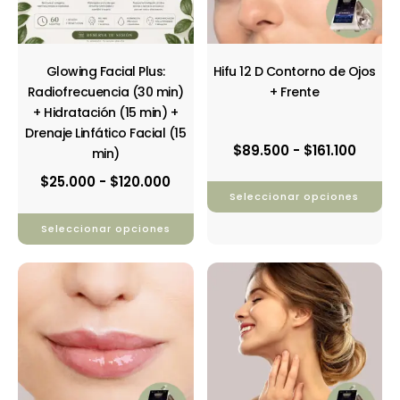
se
se
pueden
pueden
elegir
elegir
en
en
Glowing Facial Plus:
Hifu 12 D Contorno de Ojos
la
la
Radiofrecuencia (30 min)
+ Frente
página
página
+ Hidratación (15 min) +
de
de
Drenaje Linfático Facial (15
producto
producto
$
89.500
-
$
161.100
min)
$
25.000
-
$
120.000
Seleccionar opciones
Seleccionar opciones
Rango
Rang
Este
Este
de
de
producto
producto
precios:
preci
tiene
tiene
desde
desd
múltiples
múltiples
$40.000
$69.9
variantes.
variantes.
hasta
hast
Las
Las
$72.000
$125.
opciones
opciones