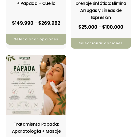
la
la
+ Papada + Cuello
Drenaje Linfático: Elimina
página
página
Arrugas y Líneas de
de
de
Expresión
producto
producto
$
149.990
-
$
269.982
$
25.000
-
$
100.000
Seleccionar opciones
Seleccionar opciones
Rango
Este
de
producto
precios:
tiene
desde
múltiples
$20.000
variantes.
hasta
Las
$150.000
opciones
se
pueden
elegir
en
Tratamiento Papada:
la
Aparatología + Masaje
página