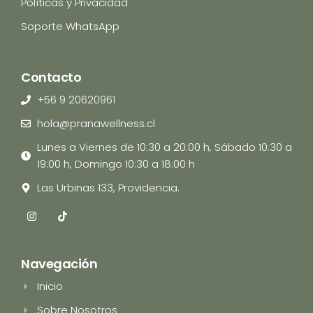
Políticas y Privacidad
Soporte WhatsApp
Contacto
+56 9 20620961
hola@pranawellness.cl
Lunes a Viernes de 10:30 a 20:00 h, Sábado 10:30 a
19:00 h, Domingo 10:30 a 18:00 h
Las Urbinas 133, Providencia.
I
T
n
i
s
k
t
t
a
o
Navegación
g
k
r
Inicio
a
m
Sobre Nosotros