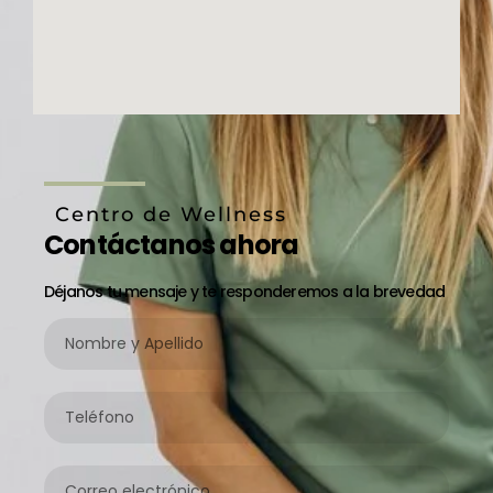
Centro de Wellness
Contáctanos ahora
Déjanos tu mensaje y te responderemos a la brevedad
Nombre
y
Apellido
Teléfono
Correo