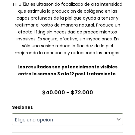
HIFU 12D es ultrasonido focalizado de alta intensidad
que estimula la producción de colágeno en las
capas profundas de la piel que ayuda a tensar y
reafirmar el rostro de manera natural. Produce un
efecto lifting sin necesidad de procedimientos
invasivos. Es seguro, efectivo, sin inyecciones. En
sólo una sesión reduce la flacidez de la piel
mejorando la apariencia y reduciendo las arrugas.
Los resultados son potencialmente visibles
entre la semana 8 a la 12 post tratamiento.
Rango
$
40.000
-
$
72.000
de
Hifu
Sesiones
precios:
12
desde
D
Controno
$40.000
de