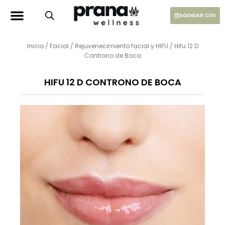
Ir
al
AGENDAR CITA
contenido
Inicio
/
Facial
/
Rejuvenecimiento facial y HIFU
/ Hifu 12 D
Controno de Boca
HIFU 12 D CONTRONO DE BOCA