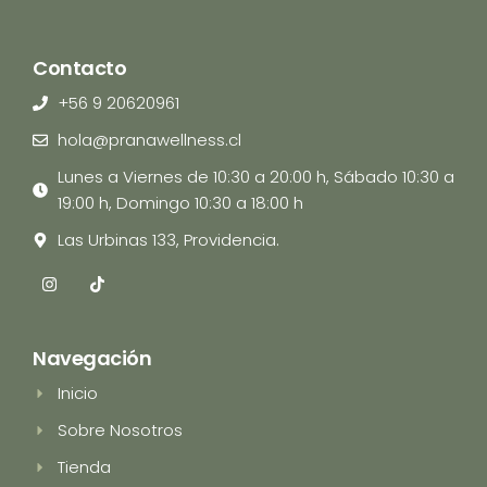
Contacto
+56 9 20620961
hola@pranawellness.cl
Lunes a Viernes de 10:30 a 20:00 h, Sábado 10:30 a
19:00 h, Domingo 10:30 a 18:00 h
Las Urbinas 133, Providencia.
I
T
n
i
s
k
t
t
a
o
Navegación
g
k
r
Inicio
a
m
Sobre Nosotros
Tienda