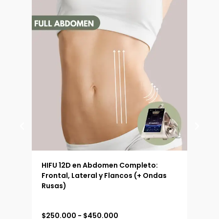
 (90
HIFU 12D en Abdomen Completo:
HIFU
Frontal, Lateral y Flancos (+ Ondas
Ext
Rusas)
R
$
250.000
-
$
450.000
$
19