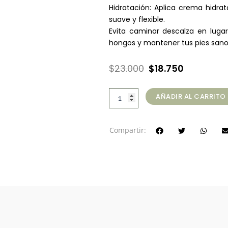
Hidratación: Aplica crema hidra
suave y flexible.
Evita caminar descalza en lugar
hongos y mantener tus pies sano
El
El
$
23.000
$
18.750
precio
precio
Pedicure
original
actual
AÑADIR AL CARRITO
Permanente
era:
es:
Express
(1
$23.000.
$18.750.
Compartir:
o
2
tonos)
cantidad