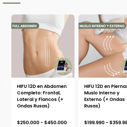
:
HIFU 12D en Abdomen
HIFU 12D en Pierna
Completo: Frontal,
Muslo Interno y
Lateral y Flancos (+
Externo (+ Ondas
Ondas Rusas)
Rusas)
R
$
250.000
-
$
450.000
$
199.990
-
$
359.9
a