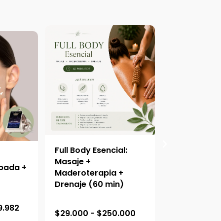
Full Body Esencial:
Drenaje Linf
o
Masaje +
Cuerpo Com
pada +
Maderoterapia +
Facial + On
Drenaje (60 min)
(90 min)
R
R
9.982
$
29.000
-
$
250.000
$
35.000
-
$
a
a