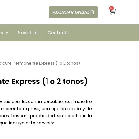
0
Cart
AGENDAR ONLINE
ajes
Open Todos
os
Nosotras
Contacto
dicure Permanente Express (1 o 2 tonos)
e Express (1 o 2 tonos)
e tus pies luzcan impecables con nuestro
ermanente express, una opción rápida y de
enes buscan practicidad sin sacrificar la
que incluye este servicio: