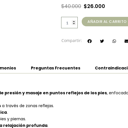
El
El
$
40.000
$
26.000
precio
precio
Reflexología
original
actual
AÑADIR AL CARRITO
Pies
era:
es:
(30
min)
$40.000.
$26.000.
Compartir:
cantidad
imonios
Preguntas Frecuentes
Contraindicac
 presión y masaje en puntos reflejos de los pies
, enfocada
s
a través de zonas reflejas.
tica
.
ies y piernas.
la relajación profunda
.