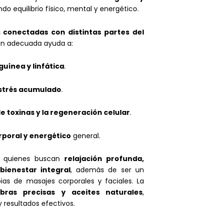
do equilibrio físico, mental y energético.
s conectadas con distintas partes del
ción adecuada ayuda a:
guínea y linfática
.
estrés acumulado
.
e toxinas y la regeneración celular
.
orporal y energético
general.
ra quienes buscan
relajación profunda,
 bienestar integral
, además de ser un
as de masajes corporales y faciales. La
bras precisas y aceites naturales
,
 resultados efectivos.