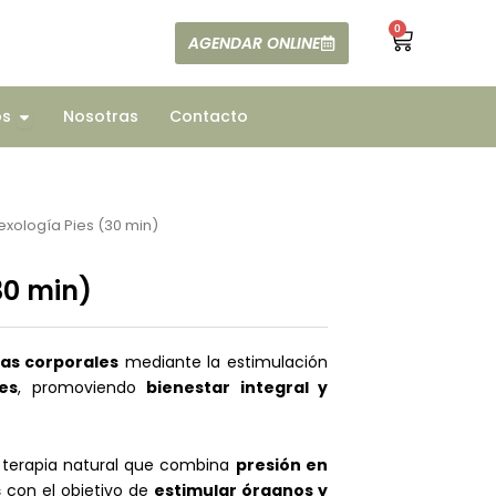
0
Cart
AGENDAR ONLINE
ajes
Open Todos
os
Nosotras
Contacto
exología Pies (30 min)
30 min)
ias corporales
mediante la estimulación
es
, promoviendo
bienestar integral y
terapia natural que combina
presión en
s
con el objetivo de
estimular órganos y