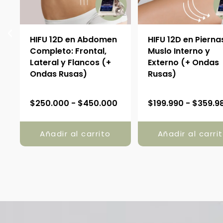
:
HIFU 12D en Abdomen
HIFU 12D en Pierna
Completo: Frontal,
Muslo Interno y
Lateral y Flancos (+
Externo (+ Ondas
Ondas Rusas)
Rusas)
R
$
250.000
-
$
450.000
$
199.990
-
$
359.9
a
n
Añadir al carrito
Añadir al carri
g
o
d
e
p
r
e