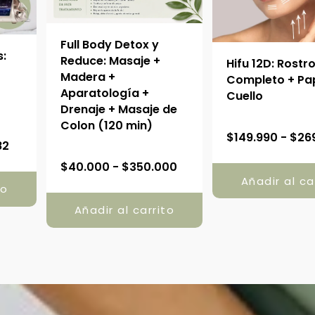
Full Body Detox y
s:
Reduce: Masaje +
Hifu 12D: Rostr
Madera +
Completo + Pa
Aparatología +
Cuello
Drenaje + Masaje de
Colon (120 min)
R
$
149.990
-
$
26
82
a
R
$
40.000
-
$
350.000
n
a
Añadir al ca
to
g
n
o
Añadir al carrito
g
d
o
e
d
p
e
r
p
e
r