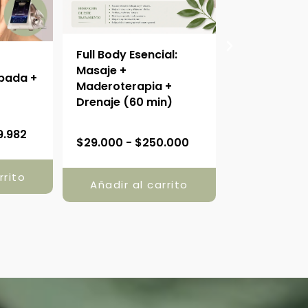
Full Body Esencial:
Drenaje Linf
o
Masaje +
Cuerpo Com
pada +
Maderoterapia +
Facial + On
Drenaje (60 min)
(90 min)
R
R
9.982
$
29.000
-
$
250.000
$
35.000
-
$
a
a
n
n
rrito
g
Añadir al carrito
Añadir al
g
o
o
d
d
e
e
p
p
r
r
e
e
c