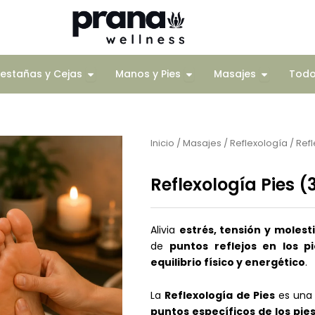
Corporal
Open Pestañas y Cejas
Open Manos y Pies
Open Mas
estañas y Cejas
Manos y Pies
Masajes
Tod
Inicio
/
Masajes
/
Reflexología
/ Refl
Reflexología Pies (
Alivia
estrés, tensión y molest
de
puntos reflejos en los pi
equilibrio físico y energético
.
La
Reflexología de Pies
es una 
puntos específicos de los pie