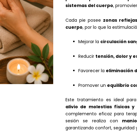
sistemas del cuerpo
, promovien
Cada pie posee
zonas refleja
cuerpo
, por lo que la estimula
Mejorar la
circulación san
Reducir
tensión, dolor y 
Favorecer la
eliminación d
Promover un
equilibrio c
Este tratamiento es ideal pa
alivio de molestias físicas y
complemento eficaz para terapi
sesión se realiza con
manio
garantizando confort, seguridad y