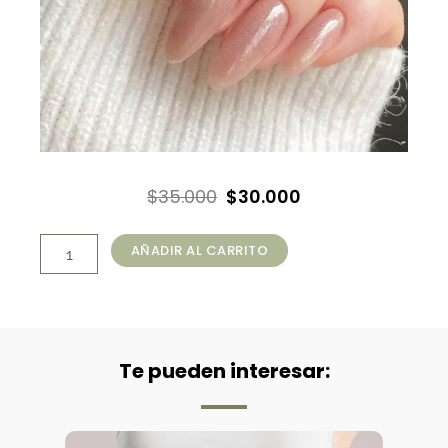
El
El
$
35.000
$
30.000
precio
precio
Manicure
original
actual
AÑADIR AL CARRITO
Extensión
era:
es:
Polygel
(1
$35.000.
$30.000.
o
2
tonos)
Te pueden interesar:
cantidad