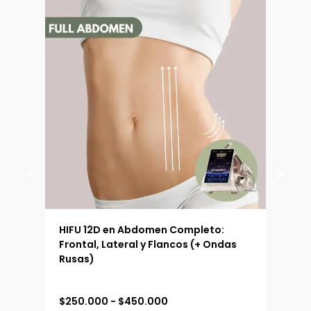
 (90
HIFU 12D en Abdomen Completo:
HIFU
Frontal, Lateral y Flancos (+ Ondas
Ext
Rusas)
R
$
250.000
-
$
450.000
$
19
a