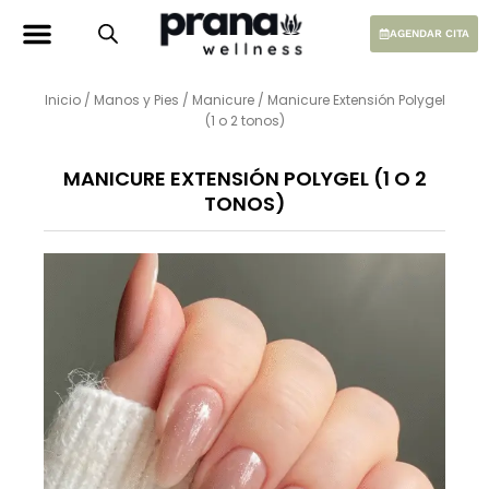
Ir
al
AGENDAR CITA
contenido
Inicio
/
Manos y Pies
/
Manicure
/ Manicure Extensión Polygel
(1 o 2 tonos)
MANICURE EXTENSIÓN POLYGEL (1 O 2
TONOS)