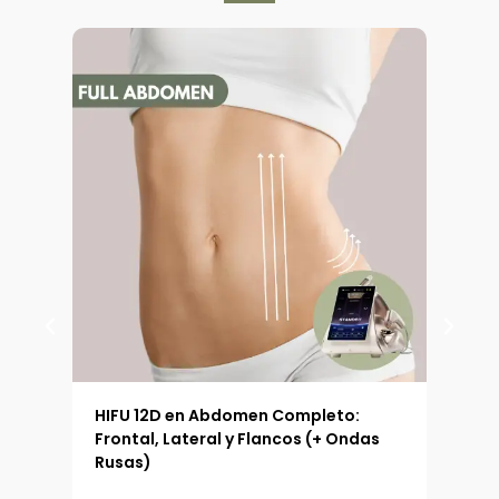
y
Pies
+
Efectos
Manos
y
Pies
cantidad
 (90
HIFU 12D en Abdomen Completo:
HIFU
Frontal, Lateral y Flancos (+ Ondas
Ext
Rusas)