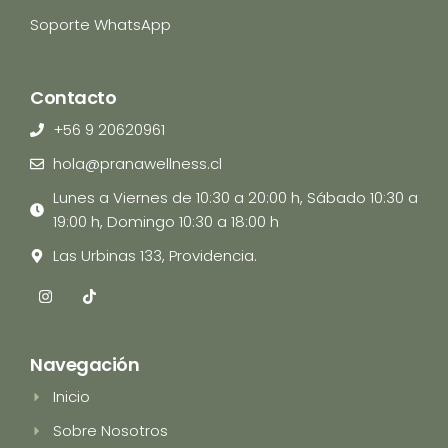
Soporte WhatsApp
Contacto
+56 9 20620961
hola@pranawellness.cl
Lunes a Viernes de 10:30 a 20:00 h, Sábado 10:30 a
19:00 h, Domingo 10:30 a 18:00 h
Las Urbinas 133, Providencia.
I
T
n
i
s
k
t
t
a
o
Navegación
g
k
r
Inicio
a
m
Sobre Nosotros