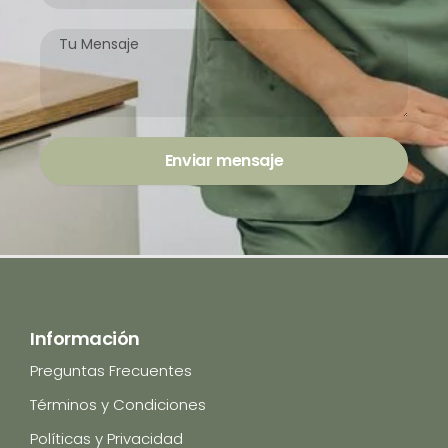
0
0
Mensaje
Enviar mensaje
Información
Preguntas Frecuentes
Términos y Condiciones
Políticas y Privacidad