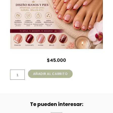
$
45.000
Manicure
AÑADIR AL CARRITO
Permanente
+
Pedicure
Express
Permanente
+
Te pueden interesar:
Retiro
Manos