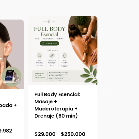
Full Body Esencial:
Drenaje Linf
o
Masaje +
Cuerpo Com
pada +
Maderoterapia +
Facial + On
Drenaje (60 min)
(90 min)
R
R
9.982
$
29.000
-
$
250.000
$
35.000
-
$
a
a