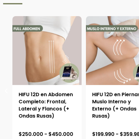
:
HIFU 12D en Abdomen
HIFU 12D en Pierna
Completo: Frontal,
Muslo Interno y
Lateral y Flancos (+
Externo (+ Ondas
Ondas Rusas)
Rusas)
R
$
250.000
-
$
450.000
$
199.990
-
$
359.9
a