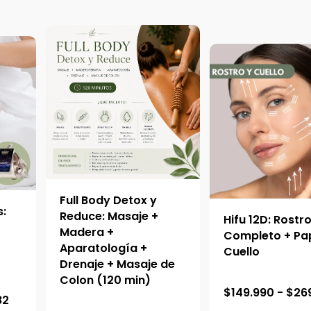
Full Body Detox y
s:
Reduce: Masaje +
Hifu 12D: Rostr
Madera +
Completo + Pa
Aparatología +
Cuello
Drenaje + Masaje de
Colon (120 min)
R
$
149.990
-
$
26
82
a