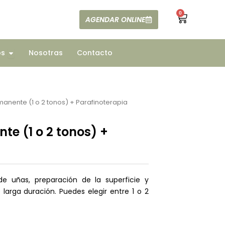
0
Cart
AGENDAR ONLINE
ajes
Open Todos
os
Nosotras
Contacto
anente (1 o 2 tonos) + Parafinoterapia
e (1 o 2 tonos) +
de uñas, preparación de la superficie y
larga duración. Puedes elegir entre 1 o 2