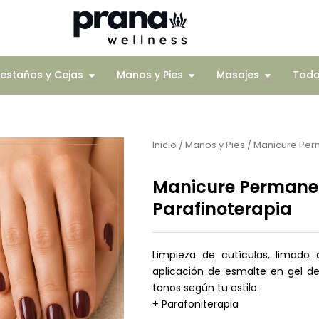
Corporal
Open Pestañas y Cejas
Open Manos y Pies
Open Mas
estañas y Cejas
Manos y Pies
Masajes
Tod
Inicio
/
Manos y Pies
/ Manicure Perm
Manicure Permanent
Parafinoterapia
Limpieza de cutículas, limado 
aplicación de esmalte en gel de 
tonos según tu estilo.
+ Parafoniterapia