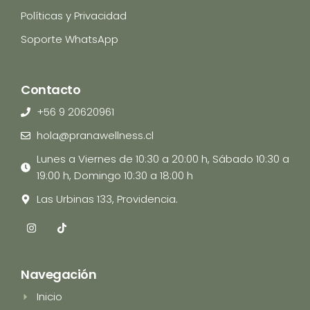
Políticas y Privacidad
Soporte WhatsApp
Contacto
+56 9 20620961
hola@pranawellness.cl
Lunes a Viernes de 10:30 a 20:00 h, Sábado 10:30 a
19:00 h, Domingo 10:30 a 18:00 h
Las Urbinas 133, Providencia.
I
T
n
i
s
k
t
t
a
o
Navegación
g
k
r
Inicio
a
m