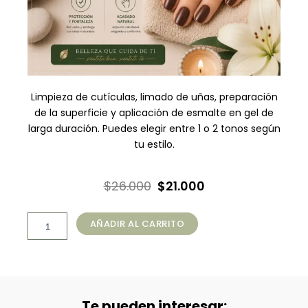
Limpieza de cutículas, limado de uñas, preparación
de la superficie y aplicación de esmalte en gel de
larga duración. Puedes elegir entre 1 o 2 tonos según
tu estilo.
El
El
$
26.000
$
21.000
precio
precio
Manicure
original
actual
AÑADIR AL CARRITO
Rubber
era:
es:
(1
o
$26.000.
$21.000.
2
tonos)
cantidad
Te pueden interesar: