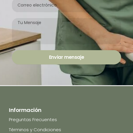
.
Correo
0
electrónico
0
0
Mensaje
Enviar mensaje
Información
Preguntas Frecuentes
Términos y Condiciones