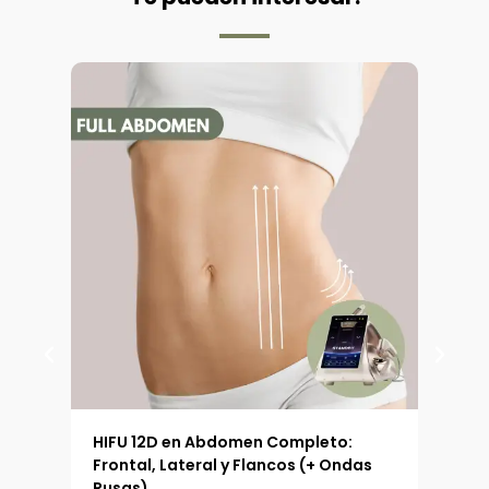
 (90
HIFU 12D en Abdomen Completo:
HIFU
Frontal, Lateral y Flancos (+ Ondas
Ext
Rusas)