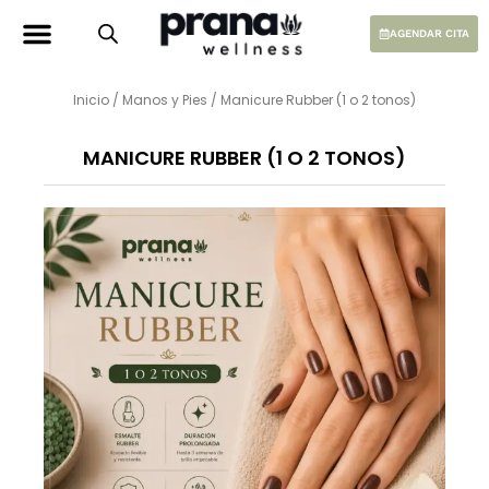
Ir
al
AGENDAR CITA
contenido
Inicio
/
Manos y Pies
/ Manicure Rubber (1 o 2 tonos)
MANICURE RUBBER (1 O 2 TONOS)