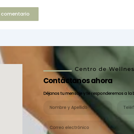
Centro de Wellne
Contáctanos ahora
Déjanos tu mensaje y te responderemos a la
Nombre
Teléfono
y
Apellido
Correo
electrónico