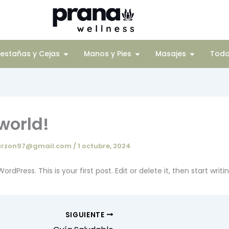
Corporal
Open Pestañas y Cejas
Open Manos y Pies
Open Mas
estañas y Cejas
Manos y Pies
Masajes
Tod
world!
arzon97@gmail.com
/
1 octubre, 2024
dPress. This is your first post. Edit or delete it, then start writin
SIGUIENTE