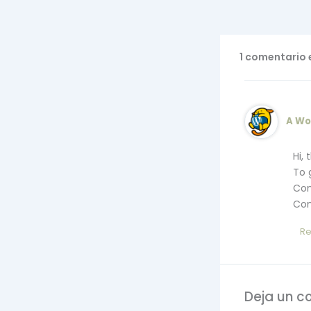
1 comentario e
A Wo
Hi,
To 
Com
Com
R
Deja un c