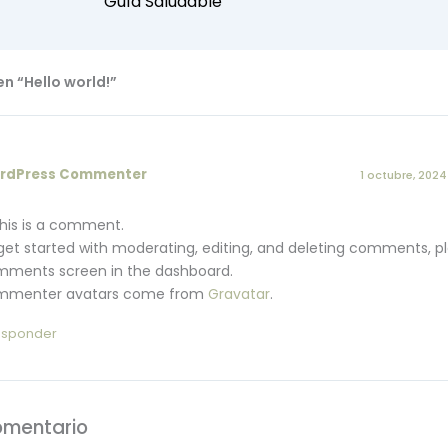
Guía Saludable
n “Hello world!”
rdPress Commenter
1 octubre, 2024
 this is a comment.
get started with moderating, editing, and deleting comments, pl
ments screen in the dashboard.
menter avatars come from
Gravatar
.
esponder
omentario