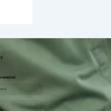
ss
 brevedad