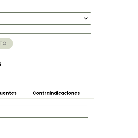
s:
00
000
ITO
cuentes
Contraindicaciones