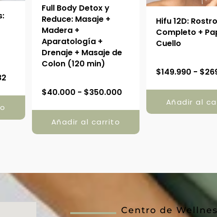
Full Body Detox y
s:
Reduce: Masaje +
Hifu 12D: Rostr
Madera +
Completo + Pa
Aparatología +
Cuello
Drenaje + Masaje de
Colon (120 min)
R
$
149.990
-
$
26
82
a
R
$
40.000
-
$
350.000
n
a
Añadir al ca
to
g
n
o
Añadir al carrito
g
d
o
e
d
p
e
r
p
e
r
c
e
i
Centro de Wellne
c