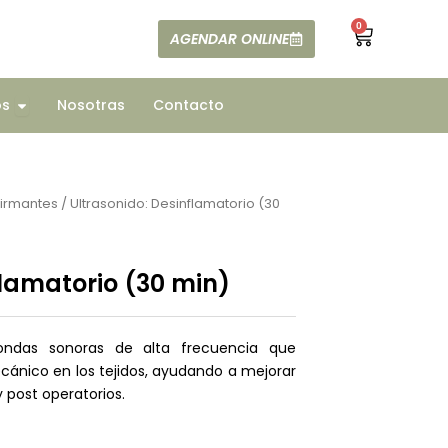
0
Cart
AGENDAR ONLINE
ajes
Open Todos
os
Nosotras
Contacto
firmantes
/ Ultrasonido: Desinflamatorio (30
flamatorio (30 min)
a ondas sonoras de alta frecuencia que
ánico en los tejidos, ayudando a mejorar
y post operatorios.