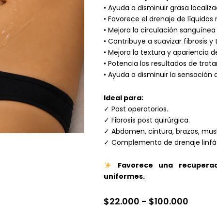
• Ayuda a disminuir grasa localiza
• Favorece el drenaje de líquidos 
• Mejora la circulación sanguínea y
• Contribuye a suavizar fibrosis y
• Mejora la textura y apariencia de 
• Potencia los resultados de trat
• Ayuda a disminuir la sensación
Ideal para:
✓ Post operatorios.
✓ Fibrosis post quirúrgica.
✓ Abdomen, cintura, brazos, musl
✓ Complemento de drenaje linfát
Favorece una recupera
uniformes.
Rang
$
22.000
-
$
100.000
de