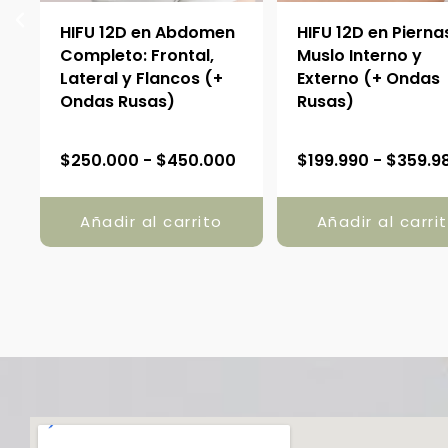
:
HIFU 12D en Abdomen
HIFU 12D en Pierna
Completo: Frontal,
Muslo Interno y
Lateral y Flancos (+
Externo (+ Ondas
Ondas Rusas)
Rusas)
R
$
250.000
-
$
450.000
$
199.990
-
$
359.9
a
n
Añadir al carrito
Añadir al carri
g
o
d
e
p
r
e
c
i