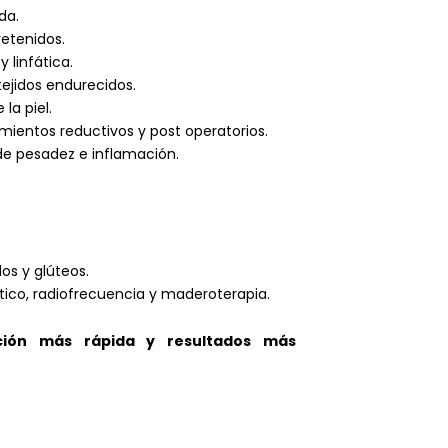
da.
retenidos.
 linfática.
 tejidos endurecidos.
la piel.
amientos reductivos y post operatorios.
 de pesadez e inflamación.
os y glúteos.
ico, radiofrecuencia y maderoterapia.
ción más rápida y resultados más
o