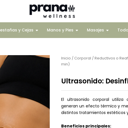
Corporal
Open Pestañas y Cejas
Open Manos y Pies
Open Mas
estañas y Cejas
Manos y Pies
Masajes
Tod
Inicio
/
Corporal
/
Reductivos o Rea
min)
Ultrasonido: Desin
El ultrasonido corporal utiliz
generan un efecto térmico y mec
distintos tratamientos estéticos 
Beneficios principales: