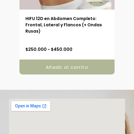
 (90
HIFU 12D en Abdomen Completo:
HIFU
Frontal, Lateral y Flancos (+ Ondas
Ext
Rusas)
R
$
250.000
-
$
450.000
$
19
a
n
g
Añadir al carrito
o
d
e
p
r
e
c
i
o