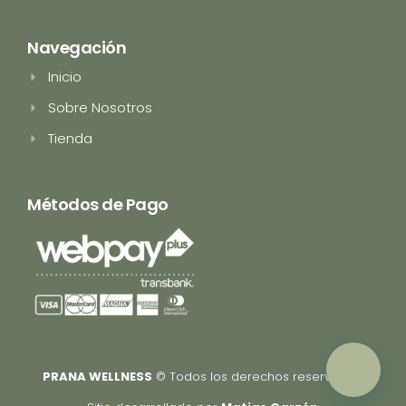
s
k
t
t
a
o
Navegación
g
k
r
Inicio
a
m
Sobre Nosotros
Tienda
Métodos de Pago
PRANA WELLNESS
© Todos los derechos reservados.