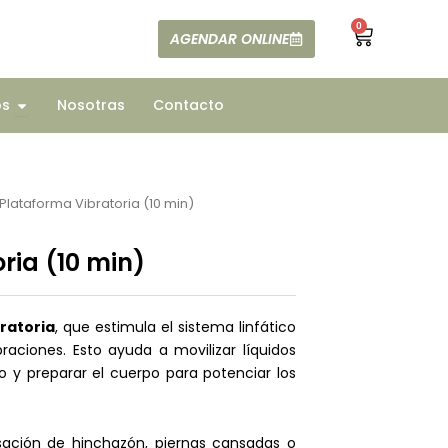
0
Cart
AGENDAR ONLINE
ajes
Open Todos
os
Nosotras
Contacto
Plataforma Vibratoria (10 min)
ria (10 min)
ratoria
, que estimula el sistema linfático
raciones. Esto ayuda a movilizar líquidos
o y preparar el cuerpo para potenciar los
sación de hinchazón, piernas cansadas o