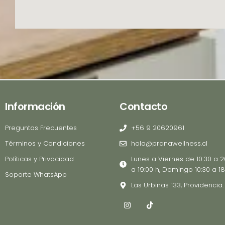
.
0
0
0
h
a
s
t
a
Información
Contacto
$
Preguntas Frecuentes
+56 9 20620961
4
5
Términos y Condiciones
hola@pranawellness.cl
0
Políticas y Privacidad
Lunes a Viernes de 10:30 a 2
.
a 19:00 h, Domingo 10:30 a 18
Soporte WhatsApp
0
Las Urbinas 133, Providencia.
0
I
T
0
n
i
s
k