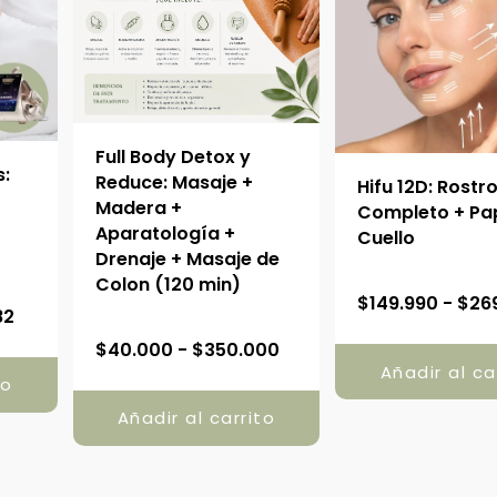
Full Body Detox y
s:
Reduce: Masaje +
Hifu 12D: Rostr
Madera +
Completo + Pa
Aparatología +
Cuello
Drenaje + Masaje de
Colon (120 min)
R
$
149.990
-
$
26
82
a
R
$
40.000
-
$
350.000
n
a
Añadir al ca
to
g
n
o
Añadir al carrito
g
d
o
e
d