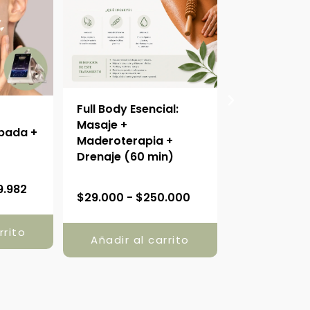
Full Body Esencial:
Drenaje Linf
o
Masaje +
Cuerpo Com
pada +
Maderoterapia +
Facial + On
Drenaje (60 min)
(90 min)
R
R
9.982
$
29.000
-
$
250.000
$
35.000
-
$
a
a
n
n
rrito
g
Añadir al carrito
Añadir al
g
o
o
d
d
e
e
p