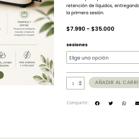
retención de líquidos, entregand
la primera sesión.
Rango
$
7.990
-
$
35.000
de
Plataforma
sesiones
precios:
Vibratoria
desde
(10
min)
$7.990
cantidad
hasta
$35.000
AÑADIR AL CARR
Compartir: