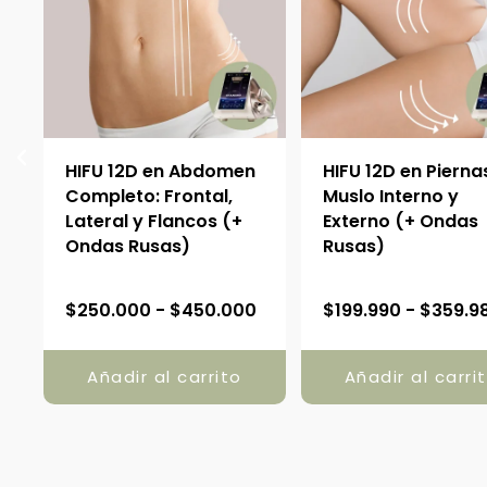
:
HIFU 12D en Abdomen
HIFU 12D en Pierna
Completo: Frontal,
Muslo Interno y
Lateral y Flancos (+
Externo (+ Ondas
Ondas Rusas)
Rusas)
R
$
250.000
-
$
450.000
$
199.990
-
$
359.9
a
n
Añadir al carrito
Añadir al carri
g
o
d
e