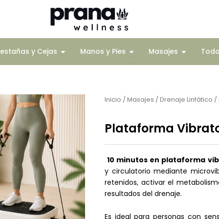
Corporal
Open Pestañas y Cejas
Open Manos y Pies
Open Mas
estañas y Cejas
Manos y Pies
Masajes
Tod
Inicio
/
Masajes
/
Drenaje Linfático
/ 
Plataforma Vibrato
10 minutos en plataforma vib
y circulatorio mediante microvib
retenidos, activar el metabolism
resultados del drenaje.
Es ideal para personas con sen