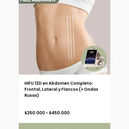
 (90
HIFU 12D en Abdomen Completo:
HIFU
Frontal, Lateral y Flancos (+ Ondas
Ext
Rusas)
R
$
250.000
-
$
450.000
$
19
a
n