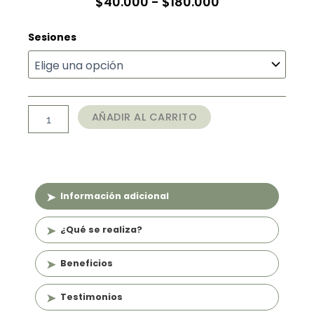
Rango
$
40.000
-
$
180.000
de
Microneedling
Sesiones
precios:
Piel
desde
Sensible
y
$40.000
Rosácea
hasta
cantidad
AÑADIR AL CARRITO
$180.000
Información adicional
¿Qué se realiza?
Beneficios
Testimonios