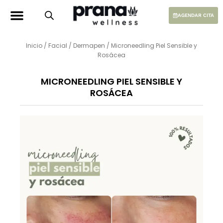
Ir
al
AGENDAR CITA
contenido
Inicio
/
Facial
/
Dermapen
/ Microneedling Piel Sensible y
Rosácea
MICRONEEDLING PIEL SENSIBLE Y
ROSÁCEA