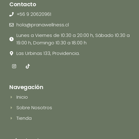
Contacto
+56 9 20620961
hola@pranawellness.cl
Lunes a Viernes de 10:30 a 20:00 h, Sábado 10:30 a
19:00 h, Domingo 10:30 a 18:00 h
Las Urbinas 133, Providencia.
I
T
n
i
s
k
t
t
a
o
Navegación
g
k
r
Inicio
a
m
Sobre Nosotros
Tienda