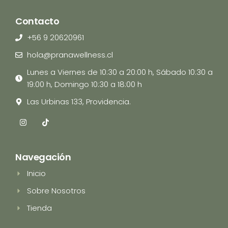
Contacto
+56 9 20620961
hola@pranawellness.cl
Lunes a Viernes de 10:30 a 20:00 h, Sábado 10:30 a
19:00 h, Domingo 10:30 a 18:00 h
Las Urbinas 133, Providencia.
I
T
n
i
s
k
t
t
a
o
Navegación
g
k
r
Inicio
a
m
Sobre Nosotros
Tienda