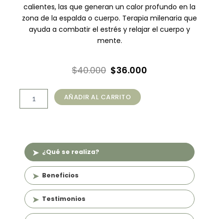
calientes, las que generan un calor profundo en la
zona de la espalda o cuerpo. Terapia milenaria que
ayuda a combatir el estrés y relajar el cuerpo y
mente.
El
El
$
40.000
$
36.000
precio
precio
Masaje
original
actual
AÑADIR AL CARRITO
Relajación
era:
es:
con
Piedras
$40.000.
$36.000.
Calientes
(60
min)
¿Qué se realiza?
cantidad
Beneficios
Testimonios