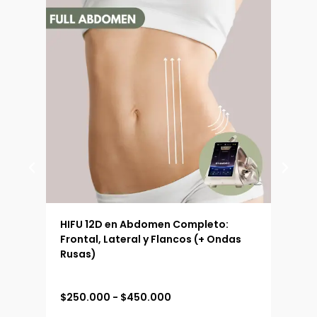
 (90
HIFU 12D en Abdomen Completo:
HIFU
Frontal, Lateral y Flancos (+ Ondas
Ext
Rusas)
R
$
250.000
-
$
450.000
$
19
a