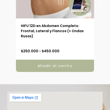
 (90
HIFU 12D en Abdomen Completo:
HIFU
Frontal, Lateral y Flancos (+ Ondas
Ext
Rusas)
R
$
250.000
-
$
450.000
$
19
a
n
g
Añadir al carrito
o
d
e
p
r
e
c
i