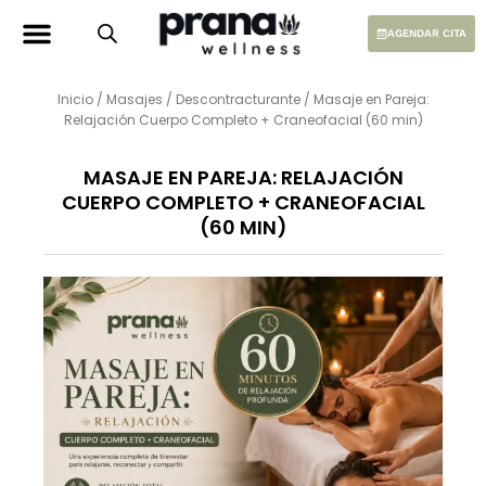
Ir
al
AGENDAR CITA
contenido
Inicio
/
Masajes
/
Descontracturante
/ Masaje en Pareja:
Relajación Cuerpo Completo + Craneofacial (60 min)
MASAJE EN PAREJA: RELAJACIÓN
CUERPO COMPLETO + CRANEOFACIAL
(60 MIN)