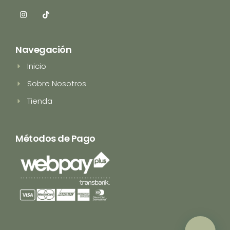
I
T
n
i
s
k
t
t
a
o
Navegación
g
k
r
Inicio
a
m
Sobre Nosotros
Tienda
Métodos de Pago