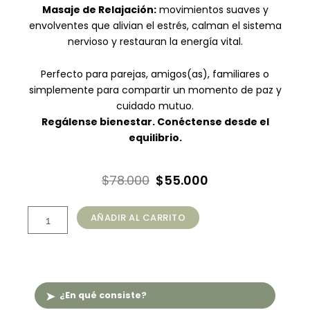
Masaje de Relajación:
movimientos suaves y
envolventes que alivian el estrés, calman el sistema
nervioso y restauran la energía vital.
Perfecto para parejas, amigos(as), familiares o
simplemente para compartir un momento de paz y
cuidado mutuo.
Regálense bienestar. Conéctense desde el
equilibrio.
El
El
$
78.000
$
55.000
precio
precio
Masaje
original
actual
AÑADIR AL CARRITO
en
era:
es:
Pareja:
Relajación
$78.000.
$55.000.
Cuerpo
Completo
+
¿En qué consiste?
Craneofacial