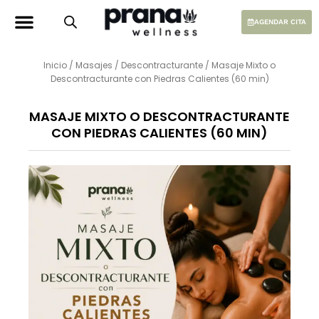
Ir
al
AGENDAR CITA
contenido
Inicio
/
Masajes
/
Descontracturante
/ Masaje Mixto o
Descontracturante con Piedras Calientes (60 min)
MASAJE MIXTO O DESCONTRACTURANTE
CON PIEDRAS CALIENTES (60 MIN)