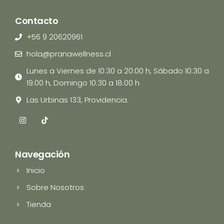
Contacto
+56 9 20620961
hola@pranawellness.cl
Lunes a Viernes de 10:30 a 20:00 h, Sábado 10:30 a
19:00 h, Domingo 10:30 a 18:00 h
Las Urbinas 133, Providencia.
I
T
n
i
s
k
t
t
a
o
Navegación
g
k
r
Inicio
a
m
Sobre Nosotros
Tienda