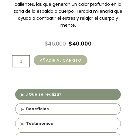
calientes, las que generan un calor profundo en la
zona de la espalda o cuerpo. Terapia milenaria que
ayuda a combatir el estrés y relajar el cuerpo y
mente.
El
El
$
46.000
$
40.000
precio
precio
Masaje
original
actual
AÑADIR AL CARRITO
Mixto
era:
es:
o
Descontracturante
$46.000.
$40.000.
con
Piedras
Calientes
¿Qué se realiza?
(60
min)
Beneficios
cantidad
Testimonios