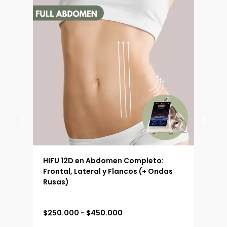
 (90
HIFU 12D en Abdomen Completo:
HIFU
Frontal, Lateral y Flancos (+ Ondas
Ext
Rusas)
R
$
250.000
-
$
450.000
$
19
a