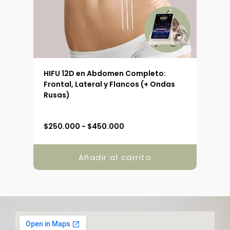
 (90
HIFU 12D en Abdomen Completo:
HIFU
Frontal, Lateral y Flancos (+ Ondas
Ext
Rusas)
R
$
250.000
-
$
450.000
$
19
a
n
g
Añadir al carrito
o
d
e
p
r
e