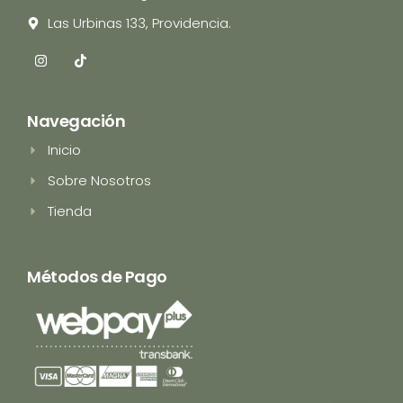
Las Urbinas 133, Providencia.
I
T
n
i
s
k
t
t
a
o
Navegación
g
k
r
Inicio
a
m
Sobre Nosotros
Tienda
Métodos de Pago