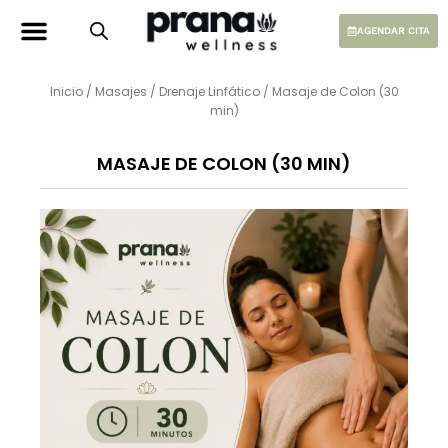
Ir
al
AGENDAR CITA
contenido
Inicio
/
Masajes
/
Drenaje Linfático
/ Masaje de Colon (30
min)
MASAJE DE COLON (30 MIN)