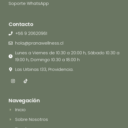
Soporte WhatsApp
Contacto
+56 9 20620961
hola@pranawellness.cl
Lunes a Viernes de 10:30 a 20:00 h, Sábado 10:30 a
19:00 h, Domingo 10:30 a 18:00 h
Las Urbinas 133, Providencia.
I
T
n
i
s
k
t
t
a
o
Navegación
g
k
r
Inicio
a
m
Sobre Nosotros