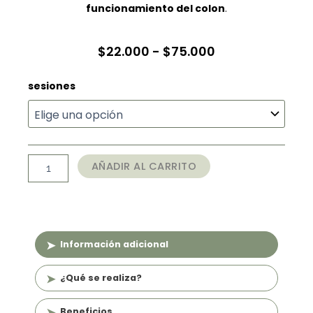
funcionamiento del colon
.
Rango
$
22.000
-
$
75.000
de
Masaje
sesiones
precios:
de
desde
Colon
(30
$22.000
min)
hasta
cantidad
AÑADIR AL CARRITO
$75.000
Información adicional
¿Qué se realiza?
Beneficios