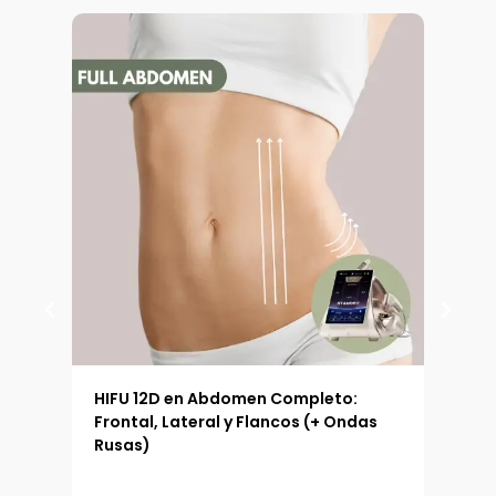
 (90
HIFU 12D en Abdomen Completo:
HIFU
Frontal, Lateral y Flancos (+ Ondas
Ext
Rusas)