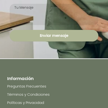
0
0
Mensaje
Enviar mensaje
Información
Preguntas Frecuentes
Términos y Condiciones
Políticas y Privacidad