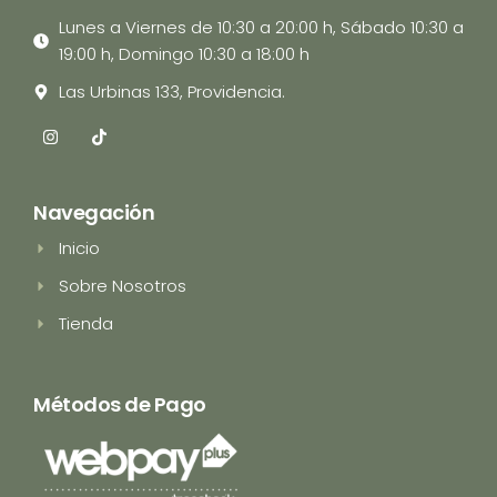
Lunes a Viernes de 10:30 a 20:00 h, Sábado 10:30 a
19:00 h, Domingo 10:30 a 18:00 h
Las Urbinas 133, Providencia.
I
T
n
i
s
k
t
t
a
o
Navegación
g
k
r
Inicio
a
m
Sobre Nosotros
Tienda
Métodos de Pago