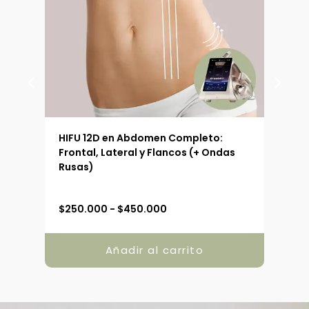
 (90
HIFU 12D en Abdomen Completo:
HIFU
Frontal, Lateral y Flancos (+ Ondas
Ext
Rusas)
R
$
250.000
-
$
450.000
$
19
a
n
g
Añadir al carrito
o
d
e