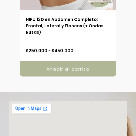
 (90
HIFU 12D en Abdomen Completo:
HIFU
Frontal, Lateral y Flancos (+ Ondas
Ext
Rusas)
R
$
250.000
-
$
450.000
$
19
a
n
g
Añadir al carrito
o
d
e
p
r
e
c
i
o