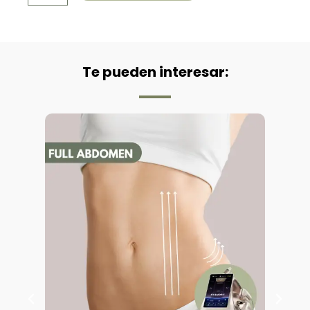
Profunda
+
Dermapen
Con
Principios
Te pueden interesar:
Activos
(120
min)
cantidad