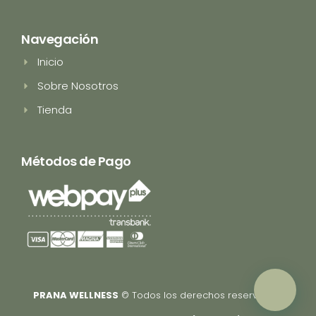
n
i
s
k
t
t
a
o
Navegación
g
k
r
Inicio
a
m
Sobre Nosotros
Tienda
Métodos de Pago
PRANA WELLNESS
© Todos los derechos reservados.