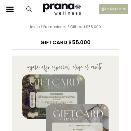
Ir
al
AGENDAR CITA
contenido
Inicio
/
Promociones
/ Giftcard $55.000
GIFTCARD $55.000