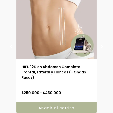
 (90
HIFU 12D en Abdomen Completo:
HIFU
Frontal, Lateral y Flancos (+ Ondas
Ext
Rusas)
R
$
250.000
-
$
450.000
$
19
a
n
g
Añadir al carrito
o