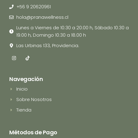
+56 9 20620961
hola@pranawellness.cl
Lunes a Viernes de 10:30 a 20:00 h, Sábado 10:30 a
19:00 h, Domingo 10:30 a 18:00 h
Las Urbinas 133, Providencia.
I
T
n
i
s
k
t
t
a
o
Navegación
g
k
r
Inicio
a
m
Sobre Nosotros
Tienda
Métodos de Pago