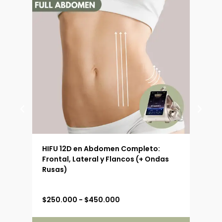
 (90
HIFU 12D en Abdomen Completo:
HIFU
Frontal, Lateral y Flancos (+ Ondas
Ext
Rusas)
R
$
250.000
-
$
450.000
$
19
a
n