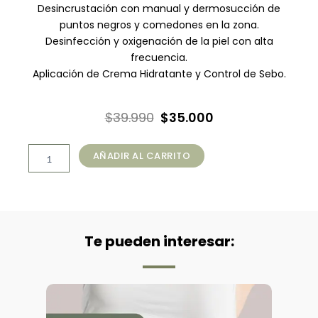
Desincrustación con manual y dermosucción de
puntos negros y comedones en la zona.
Desinfección y oxigenación de la piel con alta
frecuencia.
Aplicación de Crema Hidratante y Control de Sebo.
El
El
$
39.990
$
35.000
precio
precio
Tratamiento
original
actual
AÑADIR AL CARRITO
Limpieza
era:
es:
Premium
Glúteos
$39.990.
$35.000.
(60
min)
cantidad
Te pueden interesar: