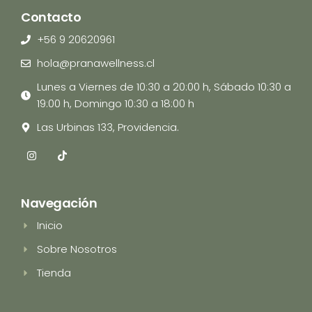
Contacto
+56 9 20620961
hola@pranawellness.cl
Lunes a Viernes de 10:30 a 20:00 h, Sábado 10:30 a
19:00 h, Domingo 10:30 a 18:00 h
Las Urbinas 133, Providencia.
I
T
n
i
s
k
t
t
a
o
Navegación
g
k
r
Inicio
a
m
Sobre Nosotros
Tienda