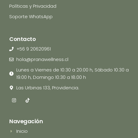
Políticas y Privacidad
Soporte WhatsApp
Contacto
+56 9 20620961
hola@pranawellness.cl
Lunes a Viernes de 10:30 a 20:00 h, Sábado 10:30 a
19:00 h, Domingo 10:30 a 18:00 h
Las Urbinas 133, Providencia.
I
T
n
i
s
k
t
t
a
o
Navegación
g
k
r
Inicio
a
m