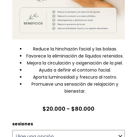
Reduce la hinchazón facial y las bolsas.
Favorece la eliminación de líquidos retenidos.
Mejora la circulación y oxigenación de la piel.
Ayuda a definir el contorno facial.
Aporta luminosidad y frescura al rostro.
Promueve una sensación de relajación y
bienestar.
Rango
$
20.000
-
$
80.000
de
Drenaje
sesiones
precios:
Linfático
desde
Facial