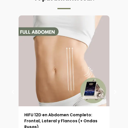
 (90
HIFU 12D en Abdomen Completo:
HIFU
Frontal, Lateral y Flancos (+ Ondas
Ext
Rusas)