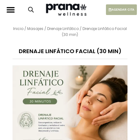
Ir
al
AGENDAR CITA
contenido
Inicio
/
Masajes
/
Drenaje Linfático
/ Drenaje Linfático Facial
(30 min)
DRENAJE LINFÁTICO FACIAL (30 MIN)