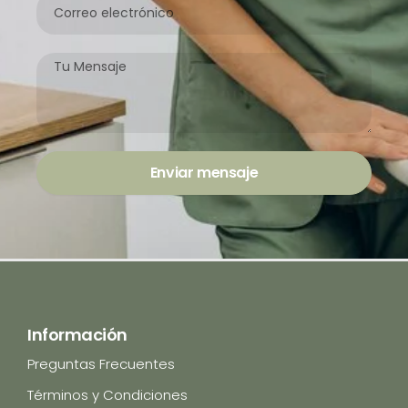
electrónico
0
0
0
Mensaje
Enviar mensaje
Información
Preguntas Frecuentes
Términos y Condiciones