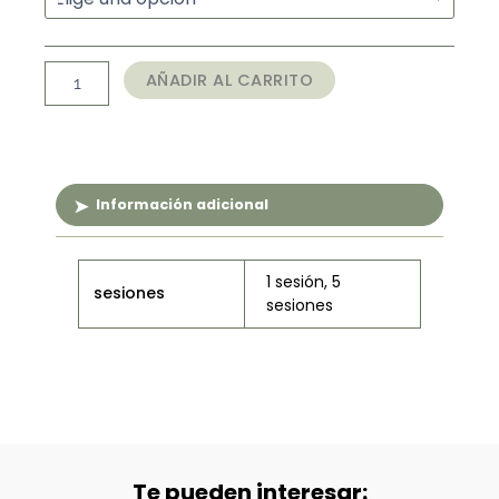
(30
$20.000
min)
hasta
cantidad
AÑADIR AL CARRITO
$80.000
Información adicional
1 sesión, 5
sesiones
sesiones
Te pueden interesar: