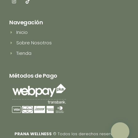
I
T
n
i
s
k
t
t
a
o
Navegación
g
k
r
Inicio
a
m
Sobre Nosotros
Tienda
Métodos de Pago
PRANA WELLNESS
© Todos los derechos reservados.