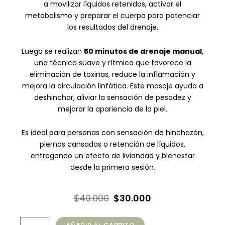
a movilizar líquidos retenidos, activar el
metabolismo y preparar el cuerpo para potenciar
los resultados del drenaje.
Luego se realizan
50 minutos de drenaje manual
,
una técnica suave y rítmica que favorece la
eliminación de toxinas, reduce la inflamación y
mejora la circulación linfática. Este masaje ayuda a
deshinchar, aliviar la sensación de pesadez y
mejorar la apariencia de la piel.
Es ideal para personas con sensación de hinchazón,
piernas cansadas o retención de líquidos,
entregando un efecto de liviandad y bienestar
desde la primera sesión.
El
El
$
40.000
$
30.000
precio
precio
Drenaje