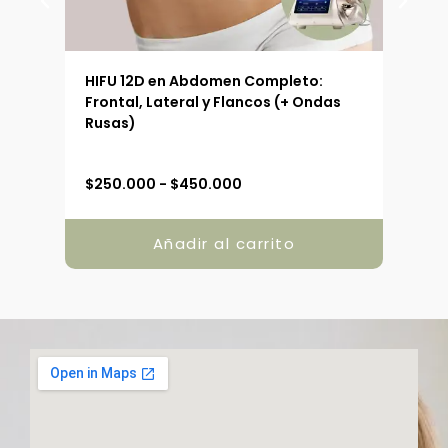
 (90
HIFU 12D en Abdomen Completo:
HIFU
Frontal, Lateral y Flancos (+ Ondas
Ext
Rusas)
R
$
250.000
-
$
450.000
$
19
a
n
g
Añadir al carrito
o
d
e
p
r
e
c
i
o