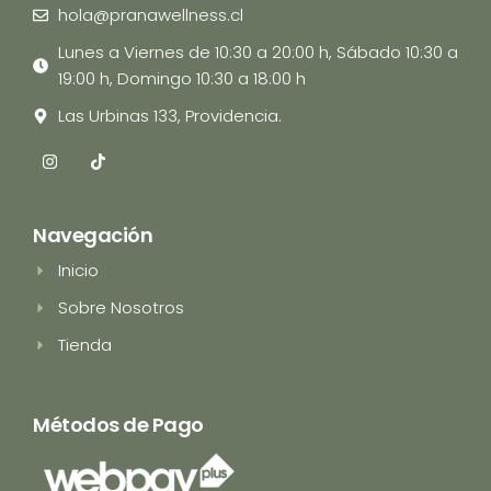
hola@pranawellness.cl
Lunes a Viernes de 10:30 a 20:00 h, Sábado 10:30 a
19:00 h, Domingo 10:30 a 18:00 h
Las Urbinas 133, Providencia.
I
T
n
i
s
k
t
t
a
o
Navegación
g
k
r
Inicio
a
m
Sobre Nosotros
Tienda
Métodos de Pago