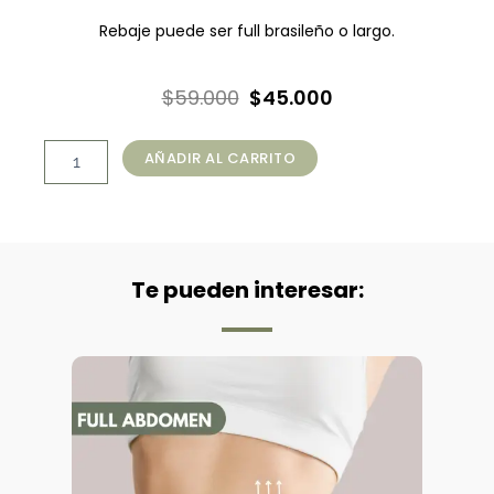
Rebaje puede ser full brasileño o largo.
El
El
$
59.000
$
45.000
precio
precio
Depilación
original
actual
AÑADIR AL CARRITO
Mujer
era:
es:
Full:
Rebaje
$59.000.
$45.000.
Completo
+
Pierna
Te pueden interesar:
Completa
+
Axilas
+
Bozo
+
Perfilado
de
Cejas