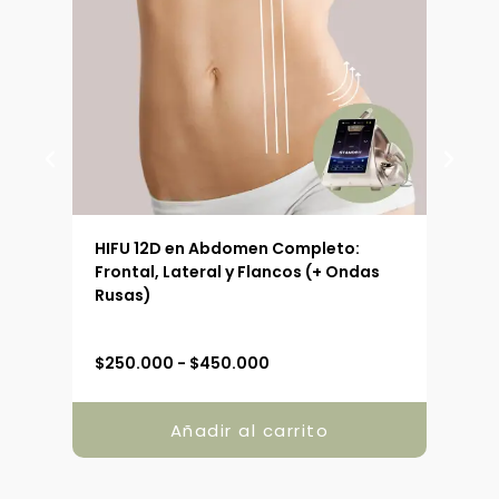
+
Pies
+
Patilla
cantidad
 (90
HIFU 12D en Abdomen Completo:
HIFU
Frontal, Lateral y Flancos (+ Ondas
Ext
Rusas)
R
$
250.000
-
$
450.000
$
19
a
n
g
Añadir al carrito
o
d