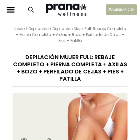
Ir
al
AGENDAR CITA
contenido
Inicio
/
Depilación
/ Depilación Mujer Full: Rebaje Completo
+ Pierna Completa + Axilas + Bozo + Perfilado de Cejas +
Pies + Patilla
DEPILACIÓN MUJER FULL: REBAJE
COMPLETO + PIERNA COMPLETA + AXILAS
+ BOZO + PERFILADO DE CEJAS + PIES +
PATILLA