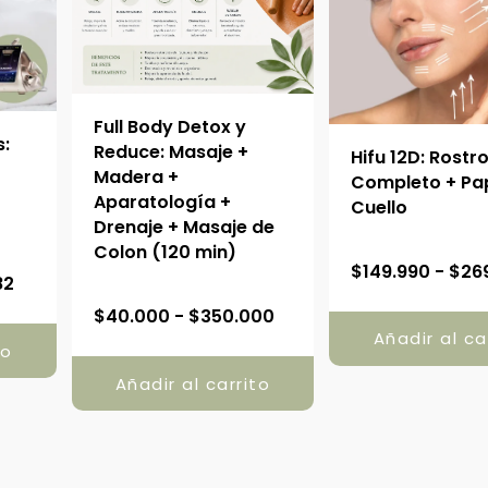
Full Body Detox y
s:
Reduce: Masaje +
Hifu 12D: Rostr
Madera +
Completo + Pa
Aparatología +
Cuello
Drenaje + Masaje de
Colon (120 min)
R
$
149.990
-
$
26
82
a
R
$
40.000
-
$
350.000
n
a
Añadir al ca
to
g
n
o
Añadir al carrito
g
d
o
e
d
p
e