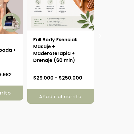
Full Body Esencial:
Drenaje Linf
o
Masaje +
Cuerpo Com
pada +
Maderoterapia +
Facial + On
Drenaje (60 min)
(90 min)
R
R
9.982
$
29.000
-
$
250.000
$
35.000
-
$
a
a
n
n
rrito
g
Añadir al carrito
Añadir al
g
o
o
d
d
e
e
p
p
r