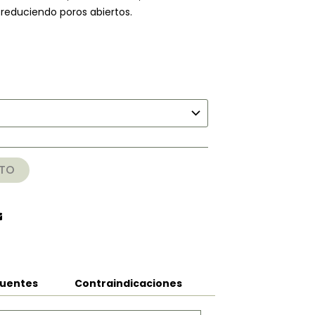
 reduciendo poros abiertos.
o
s:
00
000
ITO
cuentes
Contraindicaciones