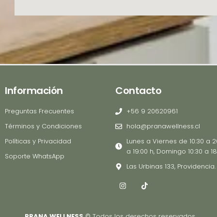
0
0
0
h
a
s
t
a
Información
Contacto
$
Preguntas Frecuentes
+56 9 20620961
4
5
Términos y Condiciones
hola@pranawellness.cl
0
Políticas y Privacidad
Lunes a Viernes de 10:30 a 2
.
a 19:00 h, Domingo 10:30 a 18
Soporte WhatsApp
0
Las Urbinas 133, Providencia.
0
I
T
0
n
i
s
k
t
t
a
o
PRANA WELLNESS
© Todos los derechos reservados.