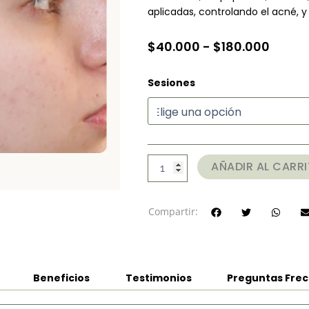
aplicadas, controlando el acné, y
Rang
$
40.000
-
$
180.000
de
Microneedling
Sesiones
precio
Acné
desde
y
Reducción
$40.0
de
hasta
Poros
cantidad
$180.
AÑADIR AL CARR
Compartir:
Beneficios
Testimonios
Preguntas Fre