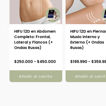
:
HIFU 12D en Abdomen
HIFU 12D en Pierna
Completo: Frontal,
Muslo Interno y
Lateral y Flancos (+
Externo (+ Ondas
Ondas Rusas)
Rusas)
R
$
250.000
-
$
450.000
$
199.990
-
$
359.9
a
n
Añadir al carrito
Añadir al carri
g
o
d
e
p