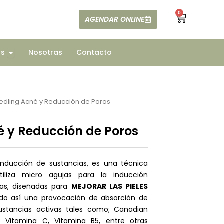
0
Cart
AGENDAR ONLINE
ajes
Open Todos
os
Nosotras
Contacto
edling Acné y Reducción de Poros
é y Reducción de Poros
inducción de sustancias, es una técnica
iliza micro agujas para la inducción
vas, diseñadas para
MEJORAR LAS PIELES
o así una provocación de absorción de
sustancias activas tales como; Canadian
ol, Vitamina C, Vitamina B5, entre otras