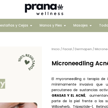
Corporal
Open Pestañas y Cejas
Open Manos y Pies
Open Mas
estañas y Cejas
Manos y Pies
Masajes
Tod
Inicio
/
Facial
/
Dermapen
/ Microne
Microneedling Acn
El mycroneedling o terapia de 
mínimamente invasiva que ut
percutanea de sustancias acti
GRASAS Y EL
ACNÉ
, aumentand
parte de la piel frente a las 
Willowherb, Tripeptide-1, Retin