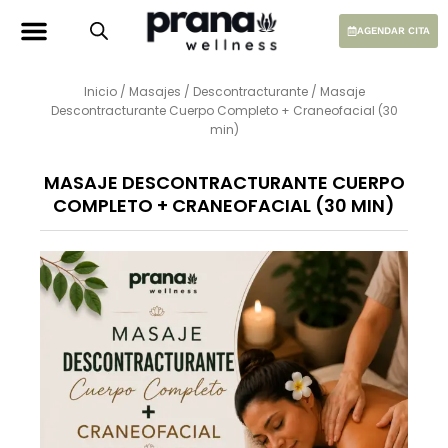
Ir
al
AGENDAR CITA
contenido
Inicio
/
Masajes
/
Descontracturante
/ Masaje
Descontracturante Cuerpo Completo + Craneofacial (30
min)
MASAJE DESCONTRACTURANTE CUERPO
COMPLETO + CRANEOFACIAL (30 MIN)