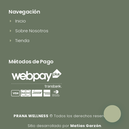
s
k
t
t
a
o
Navegación
g
k
r
Inicio
a
m
Sobre Nosotros
Tienda
Métodos de Pago
PRANA WELLNESS
© Todos los derechos reservados.
Sitio desarrollado por
Matias Garzón
.