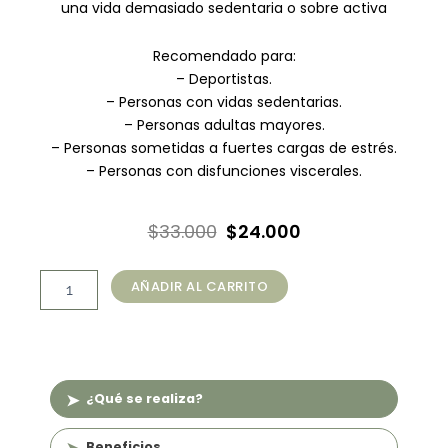
una vida demasiado sedentaria o sobre activa
Recomendado para:
– Deportistas.
– Personas con vidas sedentarias.
– Personas adultas mayores.
– Personas sometidas a fuertes cargas de estrés.
– Personas con disfunciones viscerales.
El
El
$
33.000
$
24.000
precio
precio
Masaje
original
actual
AÑADIR AL CARRITO
Descontracturante
era:
es:
Cuerpo
Completo
$33.000.
$24.000.
+
Craneofacial
(30
¿Qué se realiza?
min)
cantidad
Beneficios