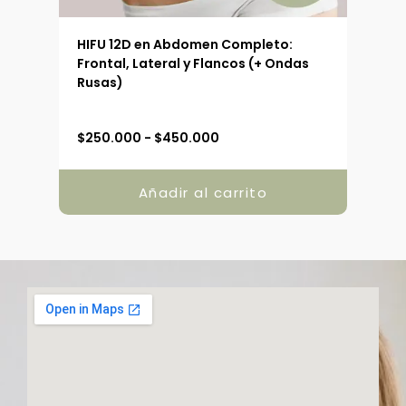
 (90
HIFU 12D en Abdomen Completo:
HIFU
Frontal, Lateral y Flancos (+ Ondas
Ext
Rusas)
R
$
250.000
-
$
450.000
$
19
a
n
g
Añadir al carrito
o
d
e
p
r
e
c
i
o
s